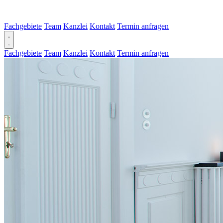
Fachgebiete
Team
Kanzlei
Kontakt
Termin anfragen
Fachgebiete
Team
Kanzlei
Kontakt
Termin anfragen