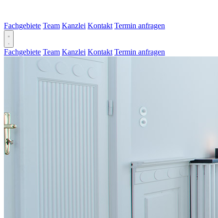
Fachgebiete
Team
Kanzlei
Kontakt
Termin anfragen
Fachgebiete
Team
Kanzlei
Kontakt
Termin anfragen